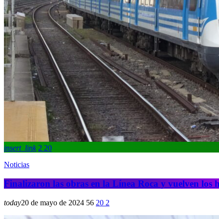
insert_link
2
20
Noticias
Finalizaron las obras en la Línea Roca y vuelven los 
today
20 de mayo de 2024
56
20
2