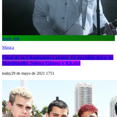
insert_link
Música
Final de la Champions League: El increíble show de
Marshmello, Selena Gómez y Khalid
today
29 de mayo de 2021
175
1