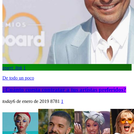
insert_link
1
De todo un poco
¿Cuánto cuesta contratar a tus artistas preferidos?
today
6 de enero de 2019
878
1
1