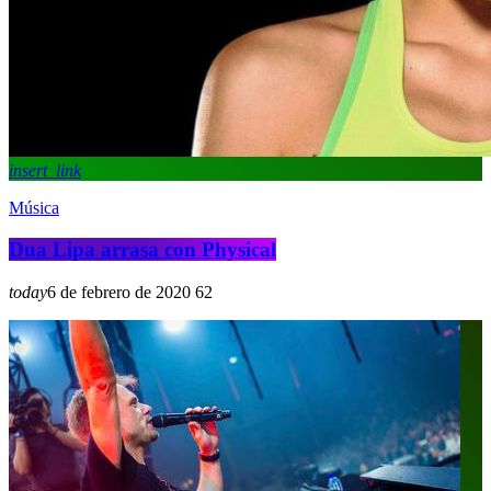
insert_link
Música
Dua Lipa arrasa con Physical
today
6 de febrero de 2020
6
2