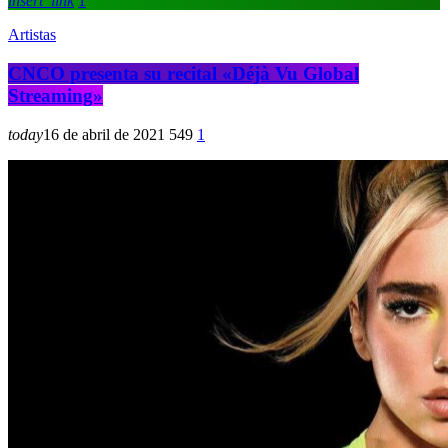
insert_link
1
Artistas
CNCO presenta su recital «Déjà Vu Global
Streaming»
today
16 de abril de 2021
549
1