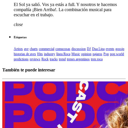
El Sol ya salió. Vos ya estás a full. Y nosotros te hacemos
compañía ¡Bien Arriba!. La combinación musical para
escuchar en el trabajo.
close
Etiquetas
Artists
ave
charts
commercial
comucosas
discussion
DJ
Dua Lipa
events
gossip
historias de aves
Hits
industry
línea Roca
Music
opinion
pajaros
Pop
pop world
predictions
reviews
Rock
tracks
trend
trenes argentinos
tren roca
También te puede interesar