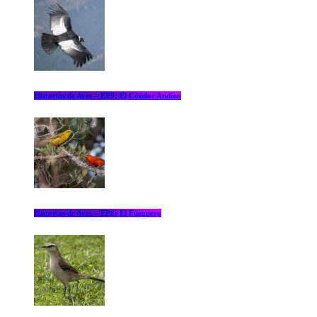
Historias de Aves – EP9: El Cóndor Andino
Historias de Aves – EP8: El Fueguero