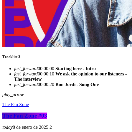
Tracklist 3
fast_forward
00:00:00
Starting here - Intro
fast_forward
00:00:10
We ask the opinion to our listeners -
The interview
fast_forward
00:00:20
Bon Jordi - Song One
play_arrow
The Fan Zone
The Fan Zone #03
today
8 de enero de 2025
2