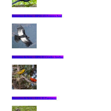
Historias de Aves – EP10: El Frutero Azul
Historias de Aves – EP9: El Cóndor Andino
Historias de Aves – EP8: El Fueguero