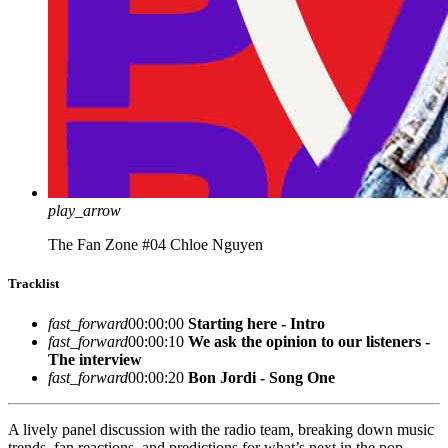
play_arrow
The Fan Zone #04
Chloe Nguyen
Tracklist
fast_forward
00:00:00
Starting here - Intro
fast_forward
00:00:10
We ask the opinion to our listeners -
The interview
fast_forward
00:00:20
Bon Jordi - Song One
A lively panel discussion with the radio team, breaking down music
trends, fan reactions, and predictions for what’s next in the pop