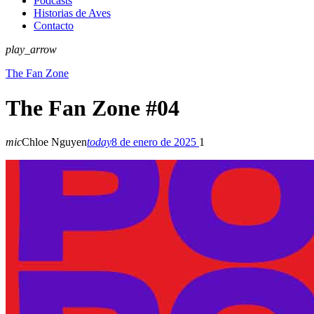
Podcasts
Historias de Aves
Contacto
play_arrow
The Fan Zone
The Fan Zone #04
mic
Chloe Nguyen
today
8 de enero de 2025
1