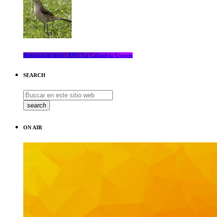
Historias de Aves – EP7: La Calandria Grande
SEARCH
search
ON AIR