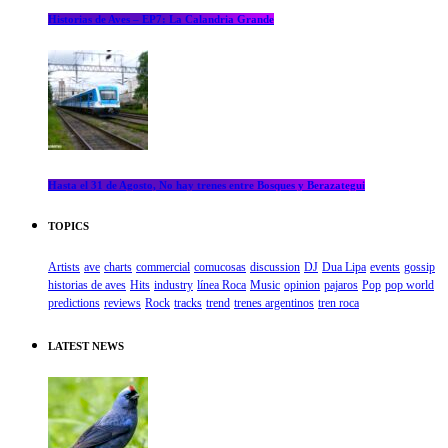
Historias de Aves – EP7: La Calandria Grande
Hasta el 31 de Agosto, No hay trenes entre Bosques y Berazategui
TOPICS
Artists
ave
charts
commercial
comucosas
discussion
DJ
Dua Lipa
events
gossip
historias de aves
Hits
industry
línea Roca
Music
opinion
pajaros
Pop
pop world
predictions
reviews
Rock
tracks
trend
trenes argentinos
tren roca
LATEST NEWS