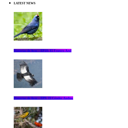
LATEST NEWS
Historias de Aves – EP10: El Frutero Azul
Historias de Aves – EP9: El Cóndor Andino