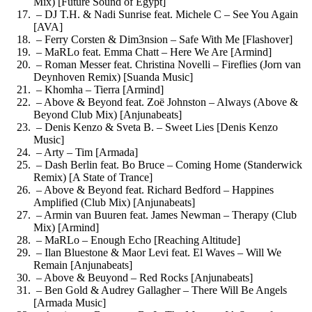
Mix) [Future Sound of Egypt]
– DJ T.H. & Nadi Sunrise feat. Michele C – See You Again
[AVA]
– Ferry Corsten & Dim3nsion – Safe With Me [Flashover]
– MaRLo feat. Emma Chatt – Here We Are [Armind]
– Roman Messer feat. Christina Novelli – Fireflies (Jorn van
Deynhoven Remix) [Suanda Music]
– Khomha – Tierra [Armind]
– Above & Beyond feat. Zoë Johnston – Always (Above &
Beyond Club Mix) [Anjunabeats]
– Denis Kenzo & Sveta B. – Sweet Lies [Denis Kenzo
Music]
– Arty – Tim [Armada]
– Dash Berlin feat. Bo Bruce – Coming Home (Standerwick
Remix) [A State of Trance]
– Above & Beyond feat. Richard Bedford – Happines
Amplified (Club Mix) [Anjunabeats]
– Armin van Buuren feat. James Newman – Therapy (Club
Mix) [Armind]
– MaRLo – Enough Echo [Reaching Altitude]
– Ilan Bluestone & Maor Levi feat. El Waves – Will We
Remain [Anjunabeats]
– Above & Beuyond – Red Rocks [Anjunabeats]
– Ben Gold & Audrey Gallagher – There Will Be Angels
[Armada Music]