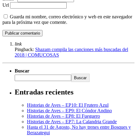
Url
Guarda mi nombre, correo electrónico y web en este navegador
para la próxima vez que comente.
link
Pingback:
Shazam compila las canciones más buscadas del
2018 | COMUCOSAS
Buscar
Buscar
Entradas recientes
Historias de Aves – EP10: El Frutero Azul
Historias de Aves – EP9: El Cóndor Andino
Historias de Aves – EP8: El Fueguero
Historias de Aves – EP7: La Calandria Grande
Hasta el 31 de Agosto, No hay trenes entre Bosques y
Berazategui