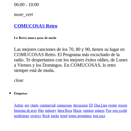
06:00 - 10:00
more_vert
COMUCOSAS Retro
Lo Retro nunca pasa de moda
Las mejores canciones de los 70, 80 y 90, tienen su lugar en
COMUCOSAS Retro. El Programa más escuchado de la
radio. Te despertamos con los mejores éxitos oldies, de Lunes
a Viernes y los Domingos. En COMUCOSAS, lo retro
siempre está de moda.
close
Etiquetas
Artists
ave
charts
commercial
comucosas
discussion
DJ
Dua Lipa
events
gossip
historias de aves
Hits
industry
línea Roca
Music
opinion
pajaros
Pop
pop world
predictions
reviews
Rock
tracks
trend
trenes argentinos
tren roca