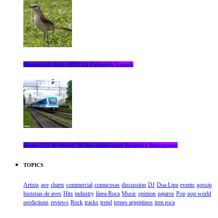
Historias de Aves – EP7: La Calandria Grande
Hasta el 31 de Agosto, No hay trenes entre Bosques y Berazategui
TOPICS
Artists
ave
charts
commercial
comucosas
discussion
DJ
Dua Lipa
events
gossip
historias de aves
Hits
industry
línea Roca
Music
opinion
pajaros
Pop
pop world
predictions
reviews
Rock
tracks
trend
trenes argentinos
tren roca