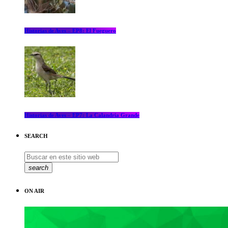
Historias de Aves – EP8: El Fueguero
Historias de Aves – EP7: La Calandria Grande
SEARCH
search
ON AIR