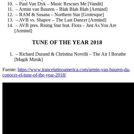
– Paul Van Dyk – Music Rescues Me [Vandit]
– Armin van Buuren – Blah Blah Blah [Armind]
– RAM & Susana – Northern Star [Grotesque]
– AVB vs. Shapov – The Last Dancer [Armind]
– AVB pres. Rising Star feat. Fiora – Just As You Are
[Armind]
TUNE OF THE YEAR 2018
– Richard Durand & Christina Novelli – The Air I Breathe
[Magik Musik]
Fuente:
https://www.trancelatinoamerica.com/armin-van-buuren-da-
conocer-el-tune-of-the-year-2018/