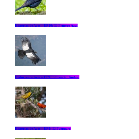
Historias de Aves – EP10: El Frutero Azul
Historias de Aves – EP9: El Cóndor Andino
Historias de Aves – EP8: El Fueguero