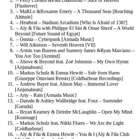
– Ferry Corsten &Paul Oakenfold – Slice of Heaven
[Flashover]
– MaRLo &Roxanne Emery – A Thousand Seas [Reaching
Altitude]
– Heatbeat – Stadium Arcadium [Who Is Afraid of 138?]
– Aly & Fila with Philippe El Sisi & Omar Sherif – A World
Beyond [Future Sound of Egypt]
– Omnia – Cyberpunk [Armada Music]
– Will Atkinson – Seventh Heaven [VII]
– Armin van Buuren and Sunnery James &Ryan Marciano –
You Are Too [Armind]
– Above & Beyond feat. Zoë Johnston – My Own Hymn
[Anjunabeats]
– Markus Schulz & Emma Hewitt – Safe from Harm
(Giuseppe Ottaviani Remix) [Coldharbour Recordings]
– Andrew Bayer feat. Alison May – Immortal Lover
[Anjunabeats]
– Arty – Rain [Armada Music]
– Darude & Ashley Wallbridge feat. Foux – Surrender
[Garuda]
– Bryan Kearney & Deirdre McLaughlin – Open My Mind
[Kearnage]
– Markus Schulz feat. Nikki Flores – We Are the Light
[Coldharbour]
– Aly & Fila & Emma Hewitt – You & I (Aly & Fila Club