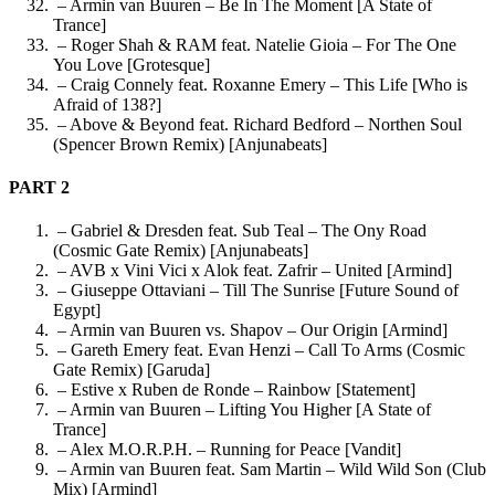
– Armin van Buuren – Be In The Moment [A State of
Trance]
– Roger Shah & RAM feat. Natelie Gioia – For The One
You Love [Grotesque]
– Craig Connely feat. Roxanne Emery – This Life [Who is
Afraid of 138?]
– Above & Beyond feat. Richard Bedford – Northen Soul
(Spencer Brown Remix) [Anjunabeats]
PART 2
– Gabriel & Dresden feat. Sub Teal – The Ony Road
(Cosmic Gate Remix) [Anjunabeats]
– AVB x Vini Vici x Alok feat. Zafrir – United [Armind]
– Giuseppe Ottaviani – Till The Sunrise [Future Sound of
Egypt]
– Armin van Buuren vs. Shapov – Our Origin [Armind]
– Gareth Emery feat. Evan Henzi – Call To Arms (Cosmic
Gate Remix) [Garuda]
– Estive x Ruben de Ronde – Rainbow [Statement]
– Armin van Buuren – Lifting You Higher [A State of
Trance]
– Alex M.O.R.P.H. – Running for Peace [Vandit]
– Armin van Buuren feat. Sam Martin – Wild Wild Son (Club
Mix) [Armind]