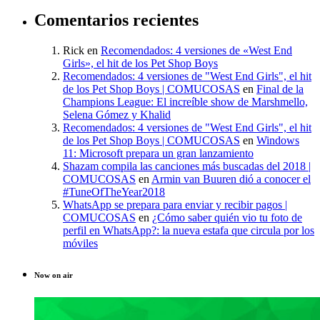
Comentarios recientes
Rick
en
Recomendados: 4 versiones de «West End
Girls», el hit de los Pet Shop Boys
Recomendados: 4 versiones de "West End Girls", el hit
de los Pet Shop Boys | COMUCOSAS
en
Final de la
Champions League: El increíble show de Marshmello,
Selena Gómez y Khalid
Recomendados: 4 versiones de "West End Girls", el hit
de los Pet Shop Boys | COMUCOSAS
en
Windows
11: Microsoft prepara un gran lanzamiento
Shazam compila las canciones más buscadas del 2018 |
COMUCOSAS
en
Armin van Buuren dió a conocer el
#TuneOfTheYear2018
WhatsApp se prepara para enviar y recibir pagos |
COMUCOSAS
en
¿Cómo saber quién vio tu foto de
perfil en WhatsApp?: la nueva estafa que circula por los
móviles
Now on air