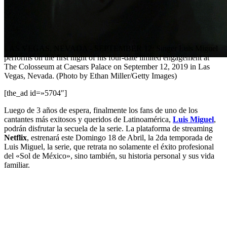
LAS VEGAS, NEVADA - SEPTEMBER 12: Singer Luis Miguel
performs on the first night of his four-date limited engagement at
The Colosseum at Caesars Palace on September 12, 2019 in Las
Vegas, Nevada. (Photo by Ethan Miller/Getty Images)
[the_ad id=»5704″]
Luego de 3 años de espera, finalmente los fans de uno de los
cantantes más exitosos y queridos de Latinoamérica,
Luis Miguel
,
podrán disfrutar la secuela de la serie. La plataforma de streaming
Netflix
, estrenará este Domingo 18 de Abril, la 2da temporada de
Luis Miguel, la serie, que retrata no solamente el éxito profesional
del «Sol de México», sino también, su historia personal y sus vida
familiar.