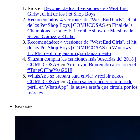
Rick
en
Recomendados: 4 versiones de «West End
Girls», el hit de los Pet Shop Boys
Recomendados: 4 versiones de "West End Girls", el hit
de los Pet Shop Boys | COMUCOSAS
en
Final de la
Champions League: El increíble show de Marshmello,
Selena Gómez y Khalid
Recomendados: 4 versiones de "West End Girls", el hit
de los Pet Shop Boys | COMUCOSAS
en
Windows
11: Microsoft prepara un gran lanzamiento
Shazam compila las canciones más buscadas del 2018 |
COMUCOSAS
en
Armin van Buuren dió a conocer el
#TuneOfTheYear2018
WhatsApp se prepara para enviar y recibir pagos |
COMUCOSAS
en
¿Cómo saber quién vio tu foto de
perfil en WhatsApp?: la nueva estafa que circula por los
móviles
Now on air