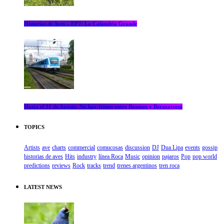
Historias de Aves – EP7: La Calandria Grande
Hasta el 31 de Agosto, No hay trenes entre Bosques y Berazategui
TOPICS
Artists
ave
charts
commercial
comucosas
discussion
DJ
Dua Lipa
events
gossip
historias de aves
Hits
industry
línea Roca
Music
opinion
pajaros
Pop
pop world
predictions
reviews
Rock
tracks
trend
trenes argentinos
tren roca
LATEST NEWS