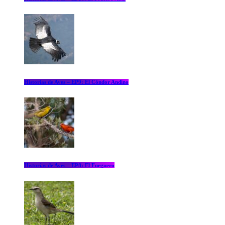
Historias de Aves – EP9: El Cóndor Andino
Historias de Aves – EP8: El Fueguero