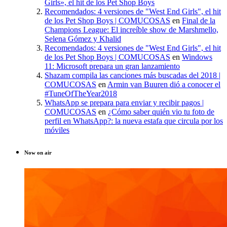
Girls», el hit de los Pet Shop Boys
Recomendados: 4 versiones de "West End Girls", el hit
de los Pet Shop Boys | COMUCOSAS
en
Final de la
Champions League: El increíble show de Marshmello,
Selena Gómez y Khalid
Recomendados: 4 versiones de "West End Girls", el hit
de los Pet Shop Boys | COMUCOSAS
en
Windows
11: Microsoft prepara un gran lanzamiento
Shazam compila las canciones más buscadas del 2018 |
COMUCOSAS
en
Armin van Buuren dió a conocer el
#TuneOfTheYear2018
WhatsApp se prepara para enviar y recibir pagos |
COMUCOSAS
en
¿Cómo saber quién vio tu foto de
perfil en WhatsApp?: la nueva estafa que circula por los
móviles
Now on air