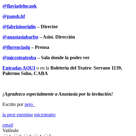
@flaviadelucaok
@pansh.bf
@fabriziooriglio
– Director
@anastasiabarbo
– Asist. Dirección
@florenciadg
– Prensa
@microteatroba
– Sala donde la podes ver
Entradas AQUI
o en la
Boleteria del Teatro
:
Serrano 1139,
Palermo Soho, CABA
¡Agradezco especialmente a Anastasia por la invitación!
Escrito por
pejo_
la peor enemiga
microteatro
email
Valóralo