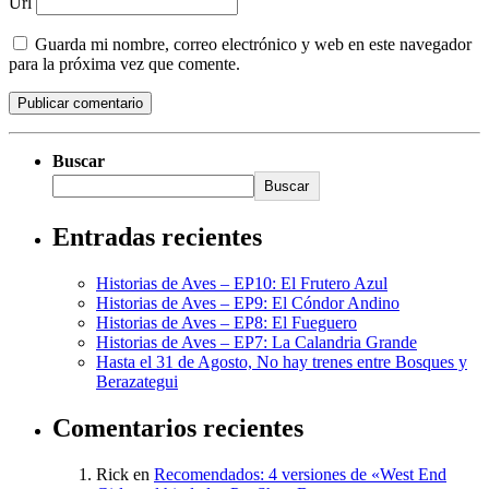
Url
Guarda mi nombre, correo electrónico y web en este navegador
para la próxima vez que comente.
Buscar
Buscar
Entradas recientes
Historias de Aves – EP10: El Frutero Azul
Historias de Aves – EP9: El Cóndor Andino
Historias de Aves – EP8: El Fueguero
Historias de Aves – EP7: La Calandria Grande
Hasta el 31 de Agosto, No hay trenes entre Bosques y
Berazategui
Comentarios recientes
Rick
en
Recomendados: 4 versiones de «West End