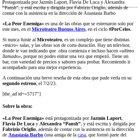
Protagonizada por Jazmín Laport, Flavia De Luca y Alexandra
“Pansh”, y está escrita y dirigida por Fabrizio Origlio, además de
contar con la asistencia en la dirección de Anastasia Barbo
«La Peor Enemiga»
es una de las obras que se estrenaron solo por
este mes, en el
Microteatro Buenos Aires
, en el ciclo
#PorCelos
.
Si nunca fuiste al
Microteatro
, es un complejo que tiene distintas
«micro» salas, y las obras son de corta duración. Hay un televisor,
donde te van indicando que obra comienza e incluso hacen
«ultimo
llamado»
, porque no podes entrar una vez que empezó. Tiene un
bar, con variedad de precios y sabores para probar. Recomiendo ir
acompañado para una mejor experiencia.
A continuación una breve reseña de esta obra que pude verla en su
segundo estreno
, el 7/2/23.
[the_ad id=»5717″]
Sobre la obra:
«La Peor Enemiga»
está protagonizada por
Jazmín Laport
,
Flavia De Luca
y
Alexandra “Pansh”
, y está escrita y dirigida por
Fabrizio Origlio
, además de contar con la asistencia en la dirección
de
Anastasia Barbo
(una amiga de la
casa
, que formó parte del