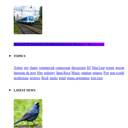
Hasta el 31 de Agosto, No hay trenes entre Bosques y Berazategui
TOPICS
Artists
ave
charts
commercial
comucosas
discussion
DJ
Dua Lipa
events
gossip
historias de aves
Hits
industry
línea Roca
Music
opinion
pajaros
Pop
pop world
predictions
reviews
Rock
tracks
trend
trenes argentinos
tren roca
LATEST NEWS