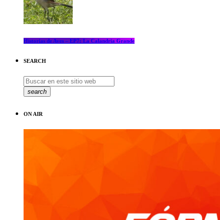
Historias de Aves – EP7: La Calandria Grande
SEARCH
search
ON AIR