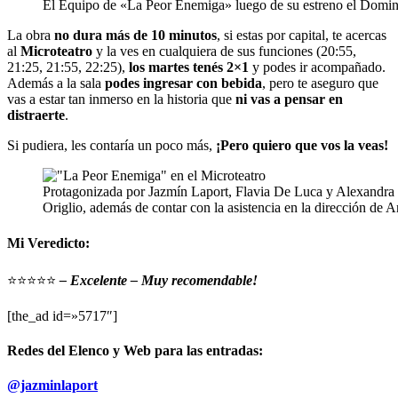
El Equipo de «La Peor Enemiga» luego de su estreno el Domin
La obra
no dura más de 10 minutos
, si estas por capital, te acercas
al
Microteatro
y la ves en cualquiera de sus funciones (20:55,
21:25, 21:55, 22:25),
los martes tenés 2×1
y podes ir acompañado.
Además a la sala
podes ingresar con bebida
, pero te aseguro que
vas a estar tan inmerso en la historia que
ni vas a pensar en
distraerte
.
Si pudiera, les contaría un poco más,
¡Pero quiero que vos la veas!
Protagonizada por Jazmín Laport, Flavia De Luca y Alexandra “P
Origlio, además de contar con la asistencia en la dirección de 
Mi Veredicto:
⭐⭐⭐⭐⭐
– Excelente – Muy recomendable!
[the_ad id=»5717″]
Redes del Elenco y Web para las entradas:
@jazminlaport