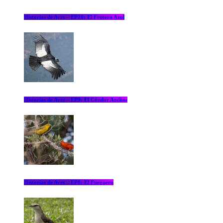
Historias de Aves – EP10: El Frutero Azul
Historias de Aves – EP9: El Cóndor Andino
Historias de Aves – EP8: El Fueguero