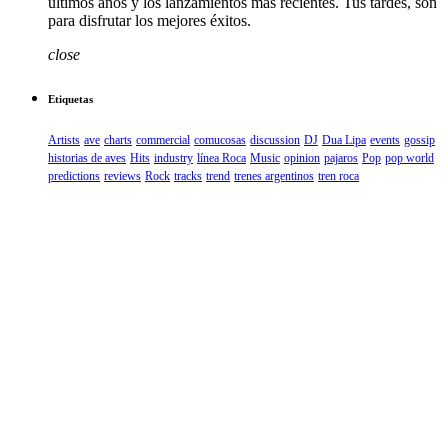
últimos años y los lanzamientos más recientes. Tus tardes, son
para disfrutar los mejores éxitos.
close
Etiquetas
Artists
ave
charts
commercial
comucosas
discussion
DJ
Dua Lipa
events
gossip
historias de aves
Hits
industry
línea Roca
Music
opinion
pajaros
Pop
pop world
predictions
reviews
Rock
tracks
trend
trenes argentinos
tren roca