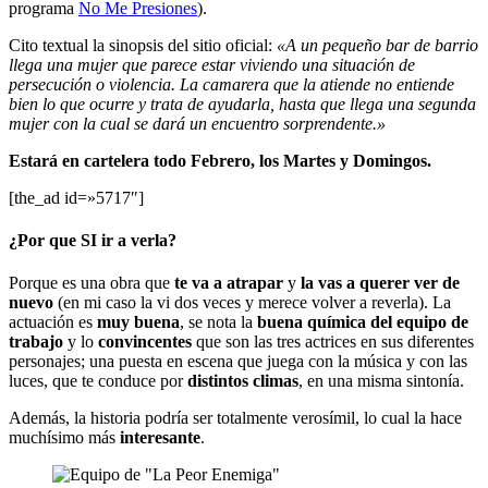
programa
No Me Presiones
).
Cito textual la sinopsis del sitio oficial:
«A un pequeño bar de barrio
llega una mujer que parece estar viviendo una situación de
persecución o violencia. La camarera que la atiende no entiende
bien lo que ocurre y trata de ayudarla, hasta que llega una segunda
mujer con la cual se dará un encuentro sorprendente.»
Estará en cartelera todo Febrero, los Martes y Domingos.
[the_ad id=»5717″]
¿Por que SI ir a verla?
Porque es una obra que
te va a atrapar
y
la vas a querer ver de
nuevo
(en mi caso la vi dos veces y merece volver a reverla). La
actuación es
muy buena
, se nota la
buena química del equipo de
trabajo
y lo
convincentes
que son las tres actrices en sus diferentes
personajes; una puesta en escena que juega con la música y con las
luces, que te conduce por
distintos climas
, en una misma sintonía.
Además, la historia podría ser totalmente verosímil, lo cual la hace
muchísimo más
interesante
.